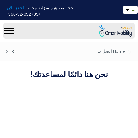
احجز الآن
حجز مظاهرة منزلية مجانية،
+968-92-092735
Home
اتصل بنا
نحن هنا دائمًا لمساعدتك!