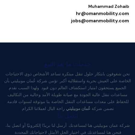
Muhammad Zoha
hr@omanmobility.c
jobs@omanmobility.c
خدمات ما بعد البيع
 شغوفون بابتكار حلول تنقل مبتكرة تساعد الأشخاص ذوي الاحتياجات
صة على العيش بحرية واستقلالية أكبر. تؤمن شركة عُمان موبيليتي بأن
لجميع يستحقون امتياز استكشاف العالم دون قيود. ولهذا السبب نقدم
اعدات تنقل عالية الجودة مع صيانة طويلة الأمد وخالية من التكاليف
فاظ على معدات مساعدات التنقل الخاصة بنا موثوقة لسنوات قادمة.
تضمن شركة
عُمان موبيليتي
راحة البال لعملائنا الكرام.
اتصل بنا
ة عمان موبيليتي هنا لمساعدتك. أرسل لنا بريدًا إلكترونيًا أو اتصل بنا،
فنحن هنا لمساعدتك في اختيار الحل الأمثل لاحتياجاتك المحددة.