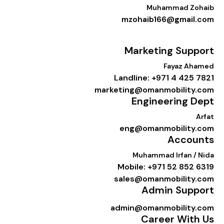
Muhammad Zoha
mzohaib166@gmail.c
Marketing Suppo
Fayaz Aham
Landline: +971 4 425 78
marketing@omanmobility.c
Engineering De
Arf
eng@omanmobility.c
Accoun
Muhammad Irfan / Ni
Mobile: +971 52 852 63
sales@omanmobility.c
Admin Suppo
admin@omanmobility.c
Career With 