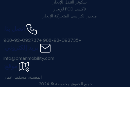
سكوتر التنقل للإيجار
تاكسي POD للإيجار
منحدر الكراسي المتحركة للإيجار
اتصل بنا:
+968-92-092737
+968-92-092735
بريد إلكتروني:
info@omanmobility.com
موقع:
المعبيلة، مسقط، عمان
جميع الحقوق محفوظة © 2024.