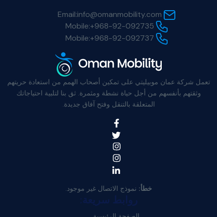
Email:
info@omanmobility.com
Mobile:
+968-92-092735
Mobile:
+968-92-092737
ل شركة عمان موبيليتي على تمكين أصحاب الهمم من استعادة حريتهم
ثقتهم بأنفسهم من أجل حياة نشطة ومثمرة. ثق بنا لتلبية احتياجاتك
المتعلقة بالتنقل وفتح آفاق جديدة.
خطأ:
نموذج الاتصال غير موجود.
روابط سريعة:
الصفحة الرئيسية