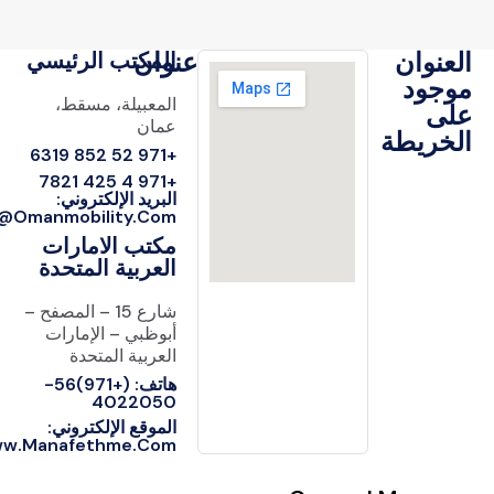
عنوان
عنوان
المكتب الرئيسي
جود
المعبيلة، مسقط،
لى
عمان
خريطة
+971 52 852 6319
+971 4 425 7821
البريد الإلكتروني:
Info@omanmobility.com
مكتب الامارات
العربية المتحدة
شارع 15 – المصفح –
أبوظبي – الإمارات
العربية المتحدة
هاتف: (+971)56-
4022050
الموقع الإلكتروني:
Www.manafethme.com