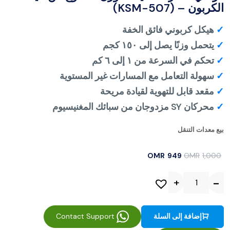
الكربون – (KSM-507)
✓
هيكل كربوني فائق الخفة
✓
يتحمل وزنًا يصل إلى ١٥٠ كجم
✓
تحكم في السرعة من ١ إلى ٦ كم
✓
سهولة التعامل مع المسارات غير المستوية
✓
مقعد قابل للتهوية لقيادة مريحة
✓
محركان SY مزدوجان من سبائك المغنيسيوم
بيع معدات التنقل
OMR
949
OMR
1,000
Contact Support
إضافة إلى السلة