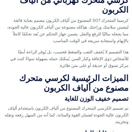
كرسي متحرك كهربائي من ألياف
الكربون
كرسينا المتحرك 507 المصنوع من ألياف الكربون مصمم بعناية فائقة
ليضمن سلامتك وراحتك. هياكله مصنوعة من ألياف الكربون عالية الجودة،
مما يجعله مثاليًا للرفع والنقل. يضمن جهاز التحكم عن بُعد تحكمًا كاملاً
بالإبهام واستجابة سريعة في الوقت المناسب.
هذا التصميم لا يُخفف التعب والضغط فحسب، بل يُوفر الراحة أيضًا
للأشخاص ذوي الإعاقة وكبار السن. يُمكنك حمله بسهولة سواءً كنت في
مركز تسوق أو حديقة أو على متن طائرة.
الميزات الرئيسية لكرسي متحرك
مصنوع من ألياف الكربون
تصميم خفيف الوزن للغاية
تم تصميم الكرسي المتحرك المصنوع من ألياف الكربون باستخدام ألياف
الكربون عالية الجودة لضمان القوة والمتانة، كما أنه من السهل رفعه ونقله
وتخزينه.