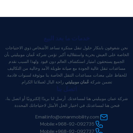
خدمات ما بعد البيع
نحن شغوفون بابتكار حلول تنقل مبتكرة تساعد الأشخاص ذوي الاحتياجات
الخاصة على العيش بحرية واستقلالية أكبر. تؤمن شركة عُمان موبيليتي بأن
الجميع يستحقون امتياز استكشاف العالم دون قيود. ولهذا السبب نقدم
مساعدات تنقل عالية الجودة مع صيانة طويلة الأمد وخالية من التكاليف
للحفاظ على معدات مساعدات التنقل الخاصة بنا موثوقة لسنوات قادمة.
تضمن شركة
عُمان موبيليتي
راحة البال لعملائنا الكرام.
اتصل بنا
شركة عمان موبيليتي هنا لمساعدتك. أرسل لنا بريدًا إلكترونيًا أو اتصل بنا،
فنحن هنا لمساعدتك في اختيار الحل الأمثل لاحتياجاتك المحددة.
Email:
info@omanmobility.com
Mobile:
+968-92-092735
Mobile:
+968-92-092737