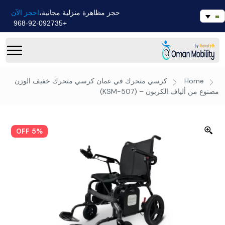
احجز الآن
حجز مظاهرة منزلية مجانية،
+968-92-092735
Home
كرسي متحرك في عمان
كرسي متحرك خفيف الوزن
مصنوع من ألياف الكربون – (KSM-507)
5% OFF