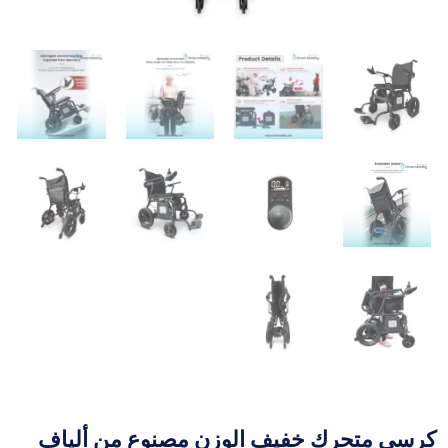
كرسي متحرك خفيف الوزن مصنوع من ألياف