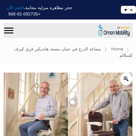
احجز الآن
حجز مظاهرة منزلية مجانية،
+968-92-092735
Home
مصاعد الدرج في عمان
مصعد هانديكير فري كيرف
للسلالم