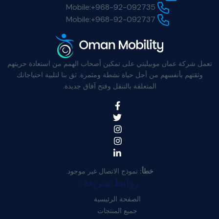
Mobile:
+968-92-092735
Mobile:
+968-92-092737
تعمل شركة عمان موبيليتي على تمكين أصحاب الهمم من استعادة حريتهم
وثقتهم بأنفسهم من أجل حياة نشطة ومثمرة. ثق بنا لتلبية احتياجاتك
المتعلقة بالتنقل وفتح آفاق جديدة.
خطأ:
نموذج الاتصال غير موجود.
روابط سريعة:
الصفحة الرئيسية
جميع المنتجات