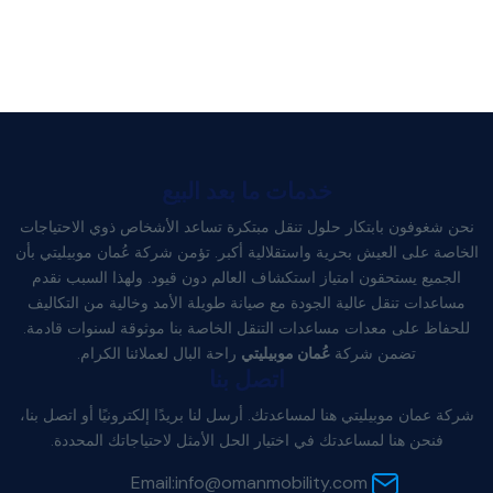
خدمات ما بعد البيع
نحن شغوفون بابتكار حلول تنقل مبتكرة تساعد الأشخاص ذوي الاحتياجات
الخاصة على العيش بحرية واستقلالية أكبر. تؤمن شركة عُمان موبيليتي بأن
الجميع يستحقون امتياز استكشاف العالم دون قيود. ولهذا السبب نقدم
مساعدات تنقل عالية الجودة مع صيانة طويلة الأمد وخالية من التكاليف
للحفاظ على معدات مساعدات التنقل الخاصة بنا موثوقة لسنوات قادمة.
تضمن شركة
عُمان موبيليتي
راحة البال لعملائنا الكرام.
اتصل بنا
شركة عمان موبيليتي هنا لمساعدتك. أرسل لنا بريدًا إلكترونيًا أو اتصل بنا،
فنحن هنا لمساعدتك في اختيار الحل الأمثل لاحتياجاتك المحددة.
Email:
info@omanmobility.com