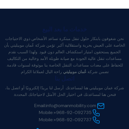
خدمات ما بعد البيع
نحن شغوفون بابتكار حلول تنقل مبتكرة تساعد الأشخاص ذوي الاحتياجات
الخاصة على العيش بحرية واستقلالية أكبر. تؤمن شركة عُمان موبيليتي بأن
الجميع يستحقون امتياز استكشاف العالم دون قيود. ولهذا السبب نقدم
مساعدات تنقل عالية الجودة مع صيانة طويلة الأمد وخالية من التكاليف
للحفاظ على معدات مساعدات التنقل الخاصة بنا موثوقة لسنوات قادمة.
تضمن شركة
عُمان موبيليتي
راحة البال لعملائنا الكرام.
اتصل بنا
شركة عمان موبيليتي هنا لمساعدتك. أرسل لنا بريدًا إلكترونيًا أو اتصل بنا،
فنحن هنا لمساعدتك في اختيار الحل الأمثل لاحتياجاتك المحددة.
Email:
info@omanmobility.com
Mobile:
+968-92-092735
Mobile:
+968-92-092737