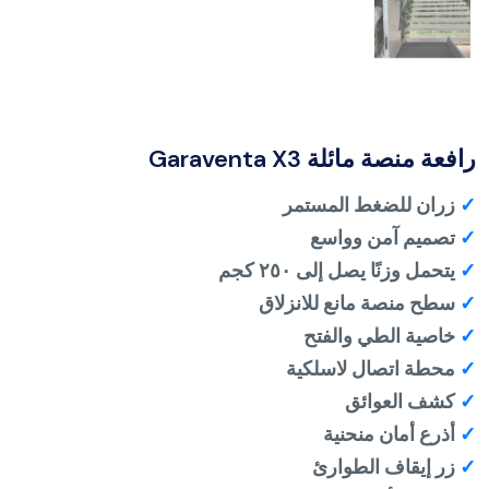
رافعة منصة مائلة Garaventa X3
✓
زران للضغط المستمر
✓
تصميم آمن وواسع
✓
يتحمل وزنًا يصل إلى ٢٥٠ كجم
✓
سطح منصة مانع للانزلاق
✓
خاصية الطي والفتح
✓
محطة اتصال لاسلكية
✓
كشف العوائق
✓
أذرع أمان منحنية
✓
زر إيقاف الطوارئ