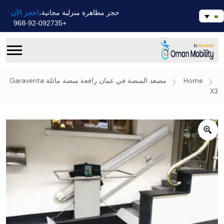
احجز الآن
حجز مظاهرة منزلية مجانية،
+968-92-092735
Home
مصعد المنصة في عمان
رافعة منصة مائلة Garaventa
X3