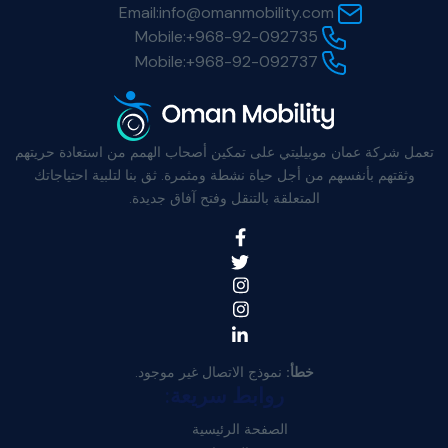
Email:
info@omanmobility.com
Mobile:
+968-92-092735
Mobile:
+968-92-092737
تعمل شركة عمان موبيليتي على تمكين أصحاب الهمم من استعادة حريتهم
وثقتهم بأنفسهم من أجل حياة نشطة ومثمرة. ثق بنا لتلبية احتياجاتك
المتعلقة بالتنقل وفتح آفاق جديدة.
خطأ:
نموذج الاتصال غير موجود.
روابط سريعة:
الصفحة الرئيسية