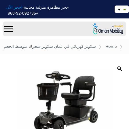
احجز الآن
حجز مظاهرة منزلية مجانية،
+968-92-092735
Home
سكوتر كهربائي في عمان
سكوتر متحرك متوسط ​​الحجم