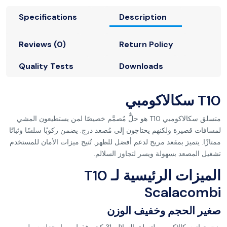
Specifications
Description
Reviews (0)
Return Policy
Quality Tests
Downloads
T10 سكالاكومبي
متسلق سكالاكومبي T10 هو حلٌّ مُصمَّم خصيصًا لمن يستطيعون المشي
لمسافات قصيرة ولكنهم يحتاجون إلى مُصعد درج. يضمن ركوبًا سلسًا وثباتًا
ممتازًا. يتميز بمقعد مريح لدعم أفضل للظهر. تُتيح ميزات الأمان للمستخدم
تشغيل المصعد بسهولة ويسر لتجاوز السلالم.
الميزات الرئيسية لـ T10
Scalacombi
صغير الحجم وخفيف الوزن
يزن جهاز سكالاكومبي لتسلق السلالم 31 كجم فقط، مما يجعله سهل