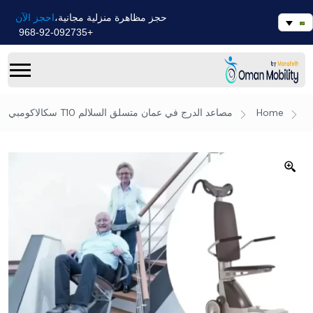
احجز الآن
حجز مظاهرة منزلية مجانية،
+968-92-092735
Home
مصاعد الدرج في عمان
متسلق السلالم T10 سكالاكومبي