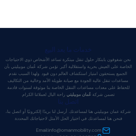
خدمات ما بعد البيع
نحن شغوفون بابتكار حلول تنقل مبتكرة تساعد الأشخاص ذوي الاحتياجات
الخاصة على العيش بحرية واستقلالية أكبر. تؤمن شركة عُمان موبيليتي بأن
الجميع يستحقون امتياز استكشاف العالم دون قيود. ولهذا السبب نقدم
مساعدات تنقل عالية الجودة مع صيانة طويلة الأمد وخالية من التكاليف
للحفاظ على معدات مساعدات التنقل الخاصة بنا موثوقة لسنوات قادمة.
تضمن شركة
عُمان موبيليتي
راحة البال لعملائنا الكرام.
اتصل بنا
شركة عمان موبيليتي هنا لمساعدتك. أرسل لنا بريدًا إلكترونيًا أو اتصل بنا،
فنحن هنا لمساعدتك في اختيار الحل الأمثل لاحتياجاتك المحددة.
Email:
info@omanmobility.com