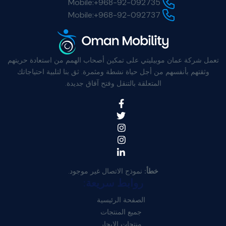
Mobile:
+968-92-092735
Mobile:
+968-92-092737
تعمل شركة عمان موبيليتي على تمكين أصحاب الهمم من استعادة حريتهم
وثقتهم بأنفسهم من أجل حياة نشطة ومثمرة. ثق بنا لتلبية احتياجاتك
المتعلقة بالتنقل وفتح آفاق جديدة.
خطأ:
نموذج الاتصال غير موجود.
روابط سريعة:
الصفحة الرئيسية
جميع المنتجات
منتجات الإيجار