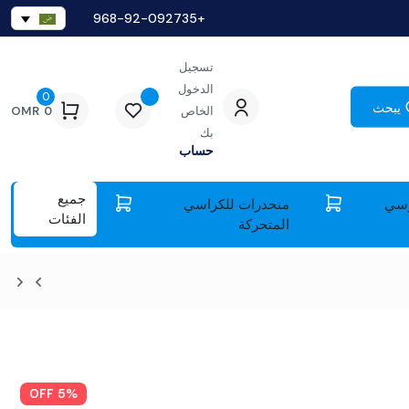
+968-92-092735
تسجيل
الدخول
0
يبحث
الخاص
0
OMR
بك
حساب
جميع
سي
منحدرات للكراسي
الفئات
المتحركة
5% OFF