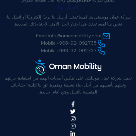
تضمن شركة
عُمان موبيليتي
راحة البال لعملائنا الكرام.
اتصل بنا
شركة عمان موبيليتي هنا لمساعدتك. أرسل لنا بريدًا إلكترونيًا أو اتصل بنا،
فنحن هنا لمساعدتك في اختيار الحل الأمثل لاحتياجاتك المحددة.
Email:
info@omanmobility.com
Mobile:
+968-92-092735
Mobile:
+968-92-092737
تعمل شركة عمان موبيليتي على تمكين أصحاب الهمم من استعادة حريتهم
وثقتهم بأنفسهم من أجل حياة نشطة ومثمرة. ثق بنا لتلبية احتياجاتك
المتعلقة بالتنقل وفتح آفاق جديدة.