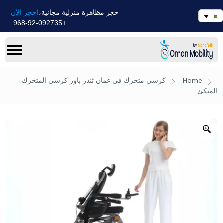
احجز الآن
حجز مظاهرة منزلية مجانية،
+968-92-092735
Home
كرسي متحرك في عمان
ثندر باور كرسي المتحرك
المتكئ