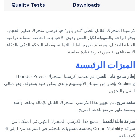
Quality Tests
Downloads
كرسينا المتحرك القابل للطي “ثندر باور” هو كرسي متحرك صغير الحجم،
يوفر الراحة والسهولة لكبار السن وذوي الاحتياجات الخاصة. مساند ذراعيه
القابلة للتعديل، ومساند ظهره القابلة للإمالة، ونظام التحكم الذكي بالذكاء
الاصطناعي، تضمن تجربة قيادة سلسة.
الميزات الرئيسية
إطار مدمج قابل للطي:
تم تصميم كرسينا المتحرك Thunder Power
Reclining بإطار من سبائك الألومنيوم والذي يمكن طيه بسهولة، وهو مثالي
للنقل والتخزين.
مقعد مريح:
تم تجهيز هذا
الكرسي المتحرك
القابل للإمالة بمقعد واسع
ومسند ظهر مرتفع للدعم المريح.
سرعة قابلة للتعديل:
يتمتع هذا الكرسي المتحرك الكهربائي المتكئ من
شركة Oman Mobility بخمسة مستويات للتحكم في السرعة من 1 إلى 6
كم/ساعة.