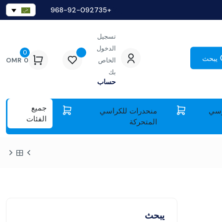
+968-92-092735
تسجيل
الدخول
0
يبحث
الخاص
0
OMR
بك
حساب
جميع
سي
منحدرات للكراسي
الفئات
المتحركة
يبحث