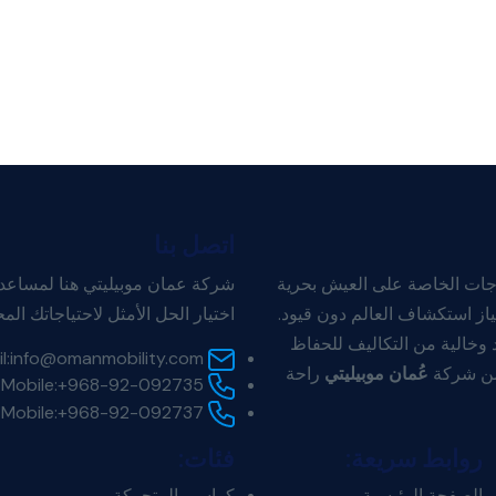
اتصل بنا
اجات الخاصة على العيش بحرية
شركة عمان موبيليتي هنا لمساعدتك.
ياز استكشاف العالم دون قيود.
اختيار الحل الأمثل لاحتياجاتك المح
 وخالية من التكاليف للحفاظ
l:
info@omanmobility.com
ضمن شركة
عُمان موبيليتي
راحة
Mobile:
+968-92-092735
Mobile:
+968-92-092737
روابط سريعة:
فئات:
الصفحة الرئيسية
كراسي المتحركة