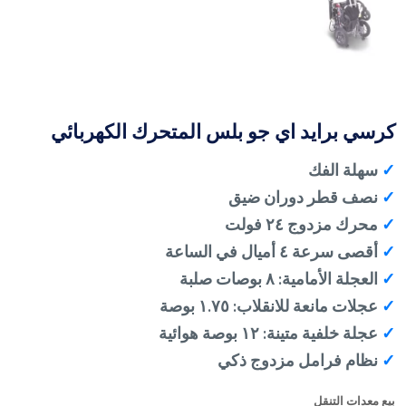
كرسي برايد اي جو بلس المتحرك الكهربائي
✓
سهلة الفك
✓
نصف قطر دوران ضيق
✓
محرك مزدوج ٢٤ فولت
✓
أقصى سرعة ٤ أميال في الساعة
✓
العجلة الأمامية: ٨ بوصات صلبة
✓
عجلات مانعة للانقلاب: ١.٧٥ بوصة
✓
عجلة خلفية متينة: ١٢ بوصة هوائية
✓
نظام فرامل مزدوج ذكي
بيع معدات التنقل