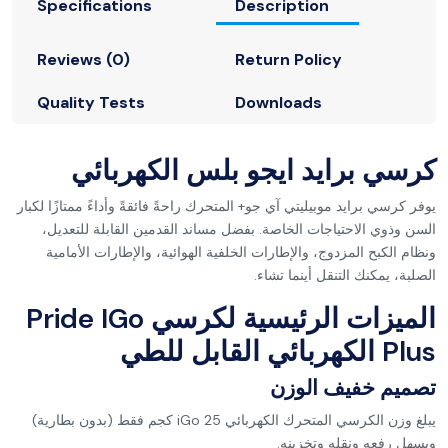
Specifications
Description
Reviews (0)
Return Policy
Quality Tests
Downloads
كرسي برايد ايجو بلس الكهربائي
يوفر كرسي برايد موبيليتي آي جو+ المتحرك راحةً فائقةً وأداءً ممتازًا لكبار
السن وذوي الاحتياجات الخاصة. بفضل مساند القدمين القابلة للتعديل،
ونظام الكبح المزدوج، والإطارات الخلفية الهوائية، والإطارات الأمامية
الصلبة، يمكنك التنقل أينما تشاء.
الميزات الرئيسية لكرسي Pride IGo
Plus الكهربائي القابل للطي
تصميم خفيف الوزن
يبلغ وزن الكرسي المتحرك الكهربائي iGo 25 كجم فقط (بدون بطارية)
ويسهل رفعه ونقله وتخزينه.