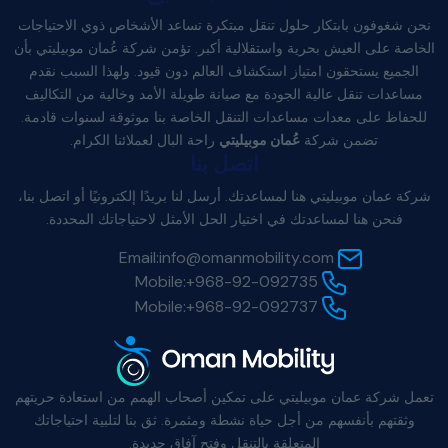
نحن شغوفون بابتكار حلول تنقل مبتكرة تساعد الأشخاص ذوي الاحتياجات
الخاصة على العيش بحرية واستقلالية أكبر. تؤمن شركة عُمان موبيليتي بأن
الجميع يستحقون امتياز استكشاف العالم دون قيود. ولهذا السبب نقدم
مساعدات تنقل عالية الجودة مع صيانة طويلة الأمد وخالية من التكاليف
للحفاظ على معدات مساعدات التنقل الخاصة بنا موثوقة لسنوات قادمة.
تضمن شركة
عُمان موبيليتي
راحة البال لعملائنا الكرام.
اتصل بنا
شركة عمان موبيليتي هنا لمساعدتك. أرسل لنا بريدًا إلكترونيًا أو اتصل بنا،
فنحن هنا لمساعدتك في اختيار الحل الأمثل لاحتياجاتك المحددة.
Email:
info@omanmobility.com
Mobile:
+968-92-092735
Mobile:
+968-92-092737
تعمل شركة عمان موبيليتي على تمكين أصحاب الهمم من استعادة حريتهم
وثقتهم بأنفسهم من أجل حياة نشطة ومثمرة. ثق بنا لتلبية احتياجاتك
المتعلقة بالتنقل وفتح آفاق جديدة.