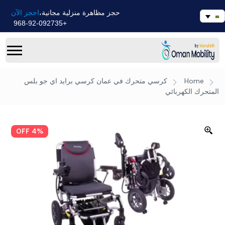
احجز الآن
حجز مظاهرة منزلية مجانية،
+968-92-092735
Home
كرسي متحرك في عمان
كرسي برايد اي جو بلس
المتحرك الكهربائي
4% OFF