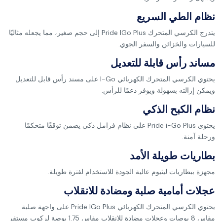
نظام الطي السريع
يتدرج الكرسي المتحرك Pride IGo Plus إلى حجم صغير، مما يجعله مثاليًا
للسيارات والخزائن والسفر الجوي.
مساند رأس قابلة للتعديل
يحتوي الكرسي المتحرك الكهربائي I-Go على مسند رأس قابل للتعديل
ويمكن إزالته بسهولة ويوفر دعمًا للرأس.
نظام الكبح الذكي
يحتوي Pride i-Go Plus على نظام فرامل ذكي يضمن توقفًا متحكمًا
ورحلة آمنة.
بطاريات طويلة الأمد
مجهزة ببطاريات ليثيوم عالية الجودة للاستخدام لفترة طويلة.
عجلات أمامية صلبة ومضادة للانقلاب
يحتوي الكرسي المتحرك الكهربائي Pride IGo Plus على واجهة صلبة
مقاس 8 بوصات وعجلات مضادة للانقلاب مقاس 1.75 بوصة لركوب مستقر