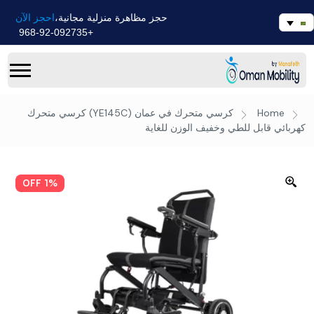
احجز الآن
حجز مظاهرة منزلية مجانية،
+968-92-092735
Home
كرسي متحرك في عمان
(YE145C) كرسي متحرك
كهربائي قابل للطي وخفيف الوزن للغاية
1% OFF