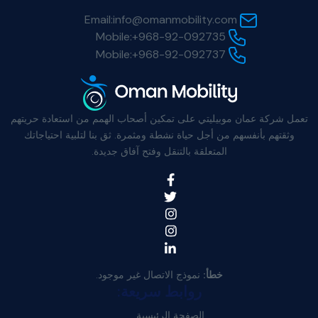
Email:
info@omanmobility.com
Mobile:
+968-92-092735
Mobile:
+968-92-092737
تعمل شركة عمان موبيليتي على تمكين أصحاب الهمم من استعادة حريتهم
وثقتهم بأنفسهم من أجل حياة نشطة ومثمرة. ثق بنا لتلبية احتياجاتك
المتعلقة بالتنقل وفتح آفاق جديدة.
خطأ:
نموذج الاتصال غير موجود.
روابط سريعة:
الصفحة الرئيسية