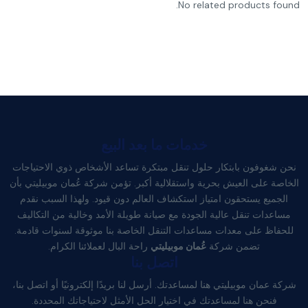
No related products found.
خدمات ما بعد البيع
نحن شغوفون بابتكار حلول تنقل مبتكرة تساعد الأشخاص ذوي الاحتياجات
الخاصة على العيش بحرية واستقلالية أكبر. تؤمن شركة عُمان موبيليتي بأن
الجميع يستحقون امتياز استكشاف العالم دون قيود. ولهذا السبب نقدم
مساعدات تنقل عالية الجودة مع صيانة طويلة الأمد وخالية من التكاليف
للحفاظ على معدات مساعدات التنقل الخاصة بنا موثوقة لسنوات قادمة.
تضمن شركة
عُمان موبيليتي
راحة البال لعملائنا الكرام.
اتصل بنا
شركة عمان موبيليتي هنا لمساعدتك. أرسل لنا بريدًا إلكترونيًا أو اتصل بنا،
فنحن هنا لمساعدتك في اختيار الحل الأمثل لاحتياجاتك المحددة.